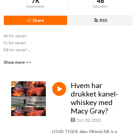
7K
46
Downloads
Episodes
Share
RSS
Av for søren! 

Fy for søren! 

Nå for søren! 

Sikke noget!
Show more >>
Hvem har
drukket kanel-
whiskey med
Macy Gray?
Oct 20, 2022
LOUD TIGER, alias
Viktoria Siff
, is a