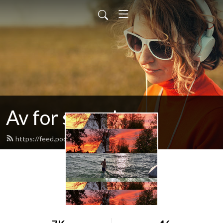
Av for søren!
https://feed.podbean.com/foldberg/feed.xml