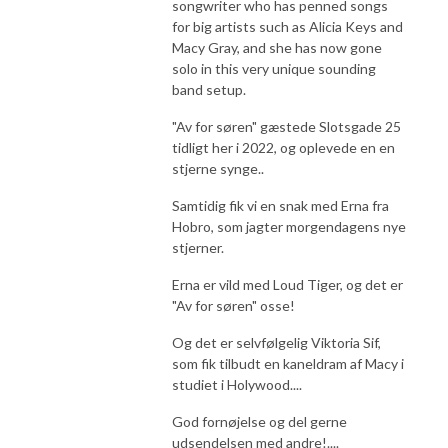
songwriter who has penned songs
for big artists such as Alicia Keys and
Macy Gray, and she has now gone
solo in this very unique sounding
band setup.
"Av for søren" gæstede Slotsgade 25
tidligt her i 2022, og oplevede en en
stjerne synge..
Samtidig fik vi en snak med Erna fra
Hobro, som jagter morgendagens nye
stjerner.
Erna er vild med Loud Tiger, og det er
"Av for søren" osse!
Og det er selvfølgelig Viktoria Sif,
som fik tilbudt en kaneldram af Macy i
studiet i Holywood....
God fornøjelse og del gerne
udsendelsen med andre!....